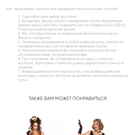
Как арендовать костюм или нарядное платье в нашем салоне?
Cделайте свой выбор на сайте
Дождитесь звонка нашего менеджера после оформления
заказа через сайт. Или позвоните нам по телефону 044 333 63
75 для уточнения деталей заказа.
Мы поставим бронь на выбранный Вами костюм в дату
Вашего праздника.
Примерки производятся в любой рабочий день салона по
предварительному согласованию времени и даты
Накануне мероприятия Вы получаете костюм в чистом
отглаженном виде, упакованный в кофр.
При получении, Вы оставляете залоговую стоимость
костюма. Залоговая стоимость равна двукратной стоимости
проката
Возвращаете костюм через сутки, и мы возвращаем вам
залоговую стоимость костюма за вычетом стоимости проката в
сутки.
ТАКЖЕ ВАМ МОЖЕТ ПОНРАВИТЬСЯ