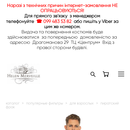
Наразі з технічних причин інтернет-замовлення НЕ
ОПРАЦЬОВУЮТЬСЯ!
Для прямого зв’язку з менеджером
телефонуйте
☎ 099 483 53 82
або пишіть у Viber за
цим же номером.
Видача та повернення костюмів буде
здійснюватися за попередньою домовленістю за
адресою Драгоманова 29 ТЦ «Центрум» Вхід з
правої сторони будівлі.
каталог
>
популярные фильтры
>
для взрослых
>
пиратский
фрак