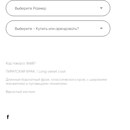
Выберите Размер
Выберите - Купить или арендовать?
ДОБАВИТЬ В КОРЗИНУ
Код товара: 86687
ПИРАТСКИЙ ФРАК / Long velvet coat
Длинный бархатный фрак, классического кроя, с широкими
манжетами и пуговицами-монетами.
Взрослый костюм