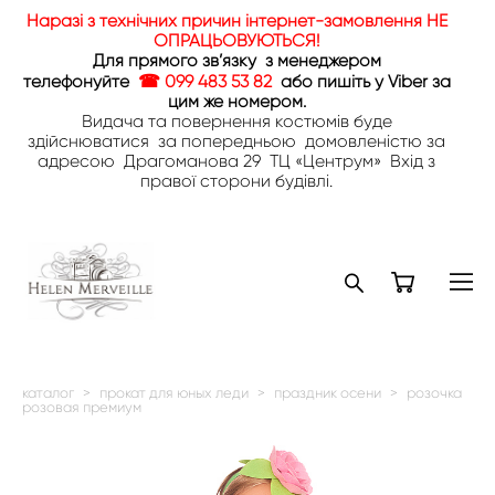
Наразі з технічних причин інтернет-замовлення НЕ
ОПРАЦЬОВУЮТЬСЯ!
Для прямого зв’язку з менеджером
телефонуйте
☎ 099 483 53 82
або пишіть у Viber за
цим же номером.
Видача та повернення костюмів буде
здійснюватися за попередньою домовленістю за
адресою Драгоманова 29 ТЦ «Центрум» Вхід з
правої сторони будівлі.
каталог
>
прокат для юных леди
>
праздник осени
>
розочка
розовая премиум